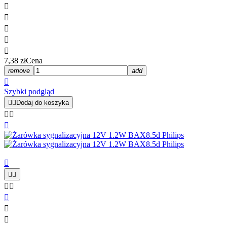





7,38 zł
Cena
remove
add

Szybki podgląd


Dodaj do koszyka










