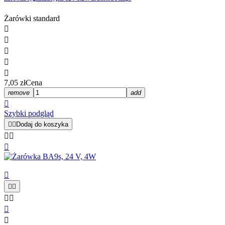
Żarówki standard





7,05 zł
Cena
remove
add

Szybki podgląd


Dodaj do koszyka









