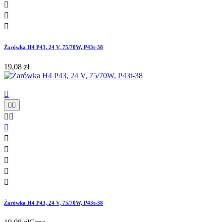



Żarówka H4 P43, 24 V, 75/70W, P43t-38
19,08 zł











Żarówka H4 P43, 24 V, 75/70W, P43t-38