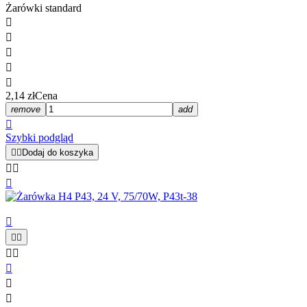
Żarówki standard





2,14 zł
Cena
remove
add

Szybki podgląd


Dodaj do koszyka










