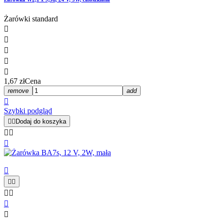
Żarówki standard





1,67 zł
Cena
remove
add

Szybki podgląd


Dodaj do koszyka









