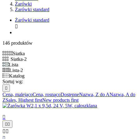
Żarówki
Żarówki standard
Żarówki standard

146 produktów
Siatka
Siatka-2
Lista
Lista-2
Katalog
Sortuj wg:

Cena, malejąco
Cena, rosnąco
Dostępne
Nazwa, Z do A
Nazwa, A do
Z
Sales, Highest first
New products first





