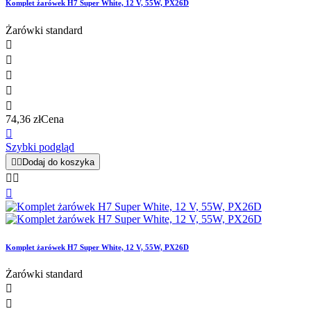
Komplet żarówek H7 Super White, 12 V, 55W, PX26D
Żarówki standard





74,36 zł
Cena

Szybki podgląd


Dodaj do koszyka



Komplet żarówek H7 Super White, 12 V, 55W, PX26D
Żarówki standard

