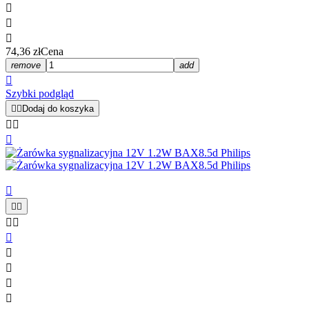



74,36 zł
Cena
remove
add

Szybki podgląd


Dodaj do koszyka












