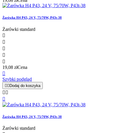
19,08 zł
Cena
Żarówka H4 P43, 24 V, 75/70W, P43t-38
Żarówki standard





19,08 zł
Cena

Szybki podgląd


Dodaj do koszyka



Żarówka H4 P43, 24 V, 75/70W, P43t-38
Żarówki standard