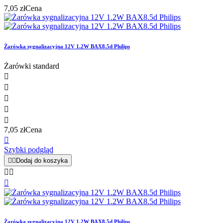
7,05 zł
Cena
Żarówka sygnalizacyjna 12V 1.2W BAX8.5d Philips
Żarówki standard





7,05 zł
Cena

Szybki podgląd


Dodaj do koszyka



Żarówka sygnalizacyjna 12V 1.2W BAX8.5d Philips