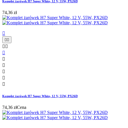
Komplet żarówek H7 Super White, 12 V, 55W, PX26D
74,36 zł











Komplet żarówek H7 Super White, 12 V, 55W, PX26D
74,36 zł
Cena