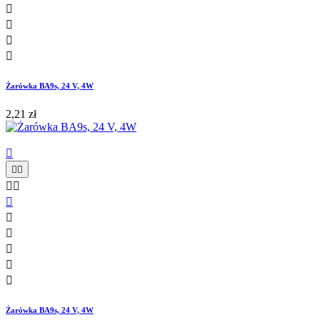




Żarówka BA9s, 24 V, 4W
2,21 zł











Żarówka BA9s, 24 V, 4W