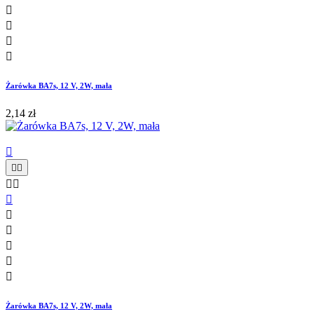




Żarówka BA7s, 12 V, 2W, mała
2,14 zł











Żarówka BA7s, 12 V, 2W, mała