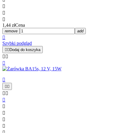



1,44 zł
Cena
remove
add

Szybki podgląd


Dodaj do koszyka













