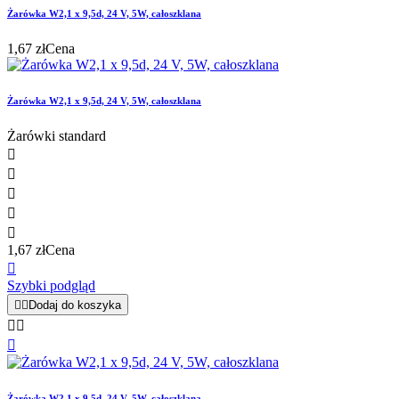
Żarówka W2,1 x 9,5d, 24 V, 5W, całoszklana
1,67 zł
Cena
Żarówka W2,1 x 9,5d, 24 V, 5W, całoszklana
Żarówki standard





1,67 zł
Cena

Szybki podgląd


Dodaj do koszyka



Żarówka W2,1 x 9,5d, 24 V, 5W, całoszklana