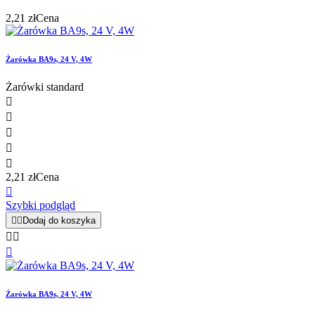
2,21 zł
Cena
Żarówka BA9s, 24 V, 4W
Żarówki standard





2,21 zł
Cena

Szybki podgląd


Dodaj do koszyka



Żarówka BA9s, 24 V, 4W