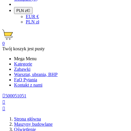
PLN zł

EUR €
PLN zł
0
Twój koszyk jest pusty
Mega Menu
Kategorie
Zabawki
Warsztat, ubrania, BHP
FaQ
Pytania
Kontakt z nami

500051051


Strona główna
Maszyny budowlane
Oświetlenie