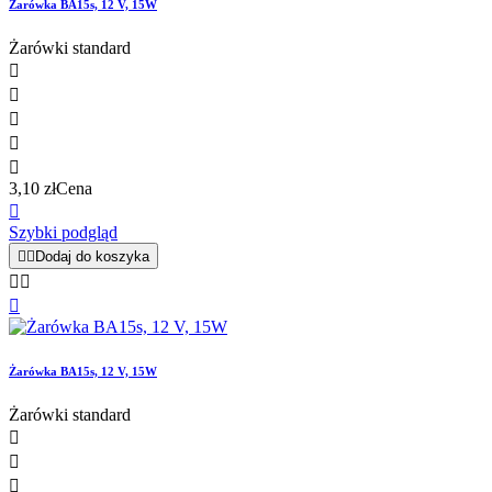
Żarówka BA15s, 12 V, 15W
Żarówki standard





3,10 zł
Cena

Szybki podgląd


Dodaj do koszyka



Żarówka BA15s, 12 V, 15W
Żarówki standard


