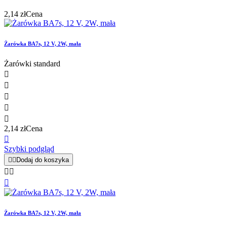
2,14 zł
Cena
Żarówka BA7s, 12 V, 2W, mała
Żarówki standard





2,14 zł
Cena

Szybki podgląd


Dodaj do koszyka



Żarówka BA7s, 12 V, 2W, mała