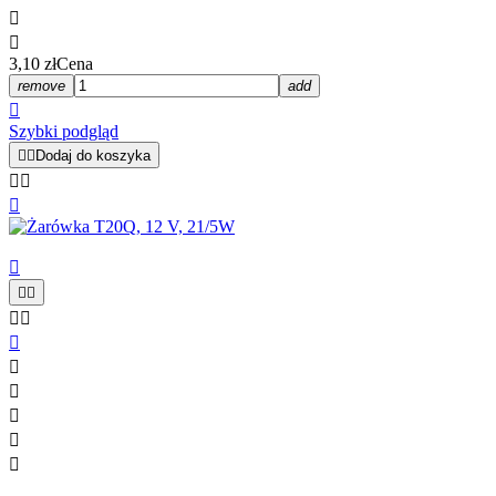


3,10 zł
Cena
remove
add

Szybki podgląd


Dodaj do koszyka













