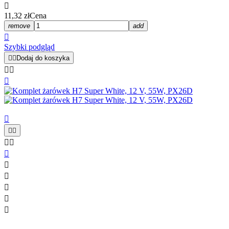

11,32 zł
Cena
remove
add

Szybki podgląd


Dodaj do koszyka













