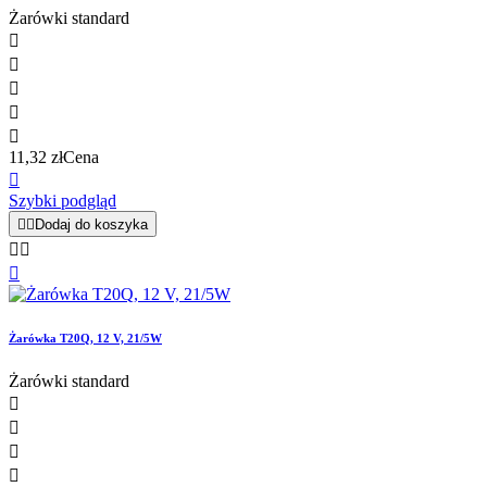
Żarówki standard





11,32 zł
Cena

Szybki podgląd


Dodaj do koszyka



Żarówka T20Q, 12 V, 21/5W
Żarówki standard



