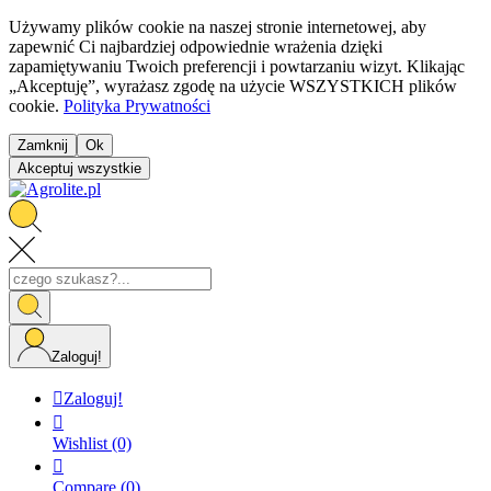
Używamy plików cookie na naszej stronie internetowej, aby
zapewnić Ci najbardziej odpowiednie wrażenia dzięki
zapamiętywaniu Twoich preferencji i powtarzaniu wizyt. Klikając
„Akceptuję”, wyrażasz zgodę na użycie WSZYSTKICH plików
cookie.
Polityka Prywatności
Zamknij
Ok
Akceptuj wszystkie
Zaloguj!

Zaloguj!

Wishlist
(0)

Compare
(0)