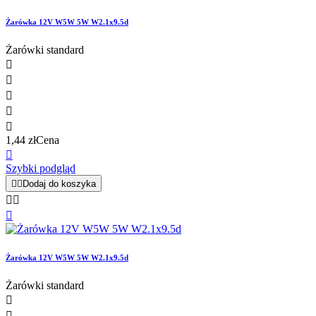
Żarówka 12V W5W 5W W2.1x9.5d
Żarówki standard





1,44 zł
Cena

Szybki podgląd


Dodaj do koszyka



Żarówka 12V W5W 5W W2.1x9.5d
Żarówki standard

