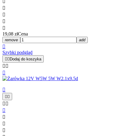





19,08 zł
Cena
remove
add

Szybki podgląd


Dodaj do koszyka











