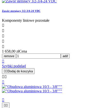
Zawór sterujący 3/2-3/4-24 VDC
Komponenty liniowe pozostałe





1 658,00 zł
Cena
remove
add

Szybki podgląd


Dodaj do koszyka





