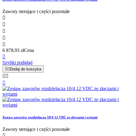
Zawory sterujące i części pozostałe





6 878,93 zł
Cena

Szybki podgląd


Dodaj do koszyka



Zestaw zaworów rozdzielacza 10/4 12 VDC ze złączami i wężami
Zawory sterujące i części pozostałe
