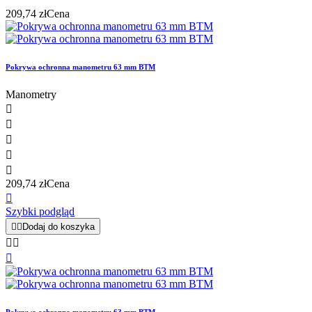
209,74 zł
Cena
Pokrywa ochronna manometru 63 mm BTM
Manometry





209,74 zł
Cena

Szybki podgląd


Dodaj do koszyka


