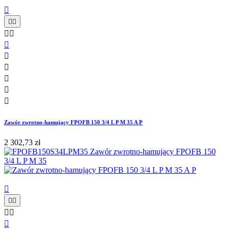











Zawór zwrotno-hamujący FPOFB 150 3/4 L P M 35 A P
2 302,73 zł





