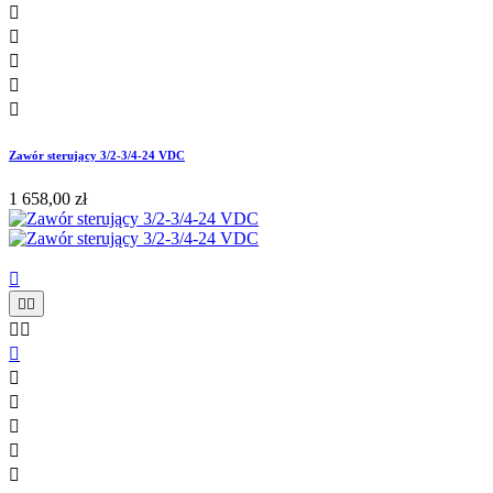





Zawór sterujący 3/2-3/4-24 VDC
1 658,00 zł










