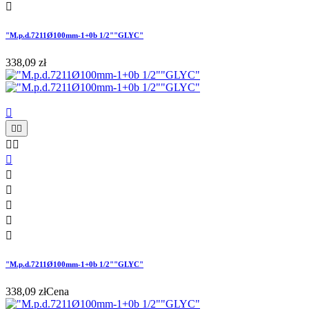

"M.p.d.7211Ø100mm-1+0b 1/2""GLYC"
338,09 zł











"M.p.d.7211Ø100mm-1+0b 1/2""GLYC"
338,09 zł
Cena