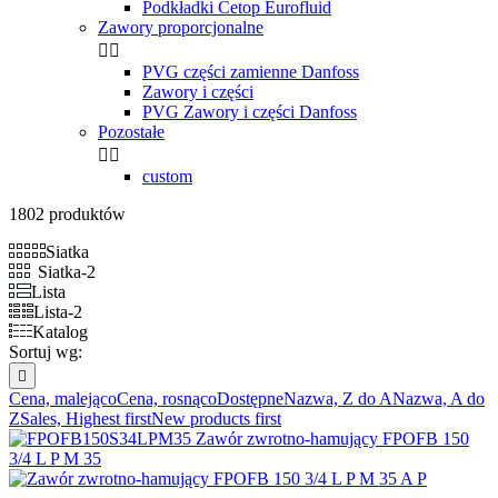
Podkładki Cetop Eurofluid
Zawory proporcjonalne


PVG części zamienne Danfoss
Zawory i części
PVG Zawory i części Danfoss
Pozostałe


custom
1802 produktów
Siatka
Siatka-2
Lista
Lista-2
Katalog
Sortuj wg:

Cena, malejąco
Cena, rosnąco
Dostępne
Nazwa, Z do A
Nazwa, A do
Z
Sales, Highest first
New products first