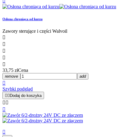

Osłona chroniąca od kurzu
Zawory sterujące i części Walvoil





33,75 zł
Cena
remove
add

Szybki podgląd


Dodaj do koszyka



