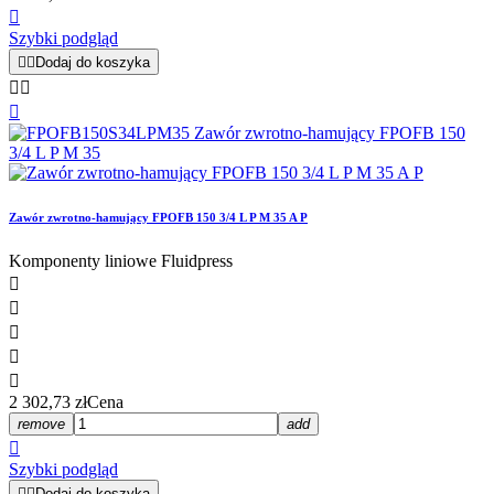

Szybki podgląd


Dodaj do koszyka



Zawór zwrotno-hamujący FPOFB 150 3/4 L P M 35 A P
Komponenty liniowe Fluidpress





2 302,73 zł
Cena
remove
add

Szybki podgląd


Dodaj do koszyka