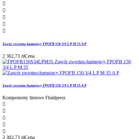





Zawór zwrotno-hamujący FPOFB 150 3/4 L P M 35 A P
2 302,73 zł
Cena
Zawór zwrotno-hamujący FPOFB 150 3/4 L P M 35 A P
Komponenty liniowe Fluidpress





2 302,73 zł
Cena