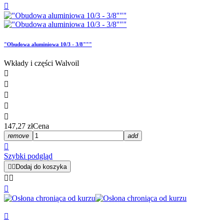

"Obudowa aluminiowa 10/3 - 3/8"""
Wkłady i części Walvoil





147,27 zł
Cena
remove
add

Szybki podgląd


Dodaj do koszyka



