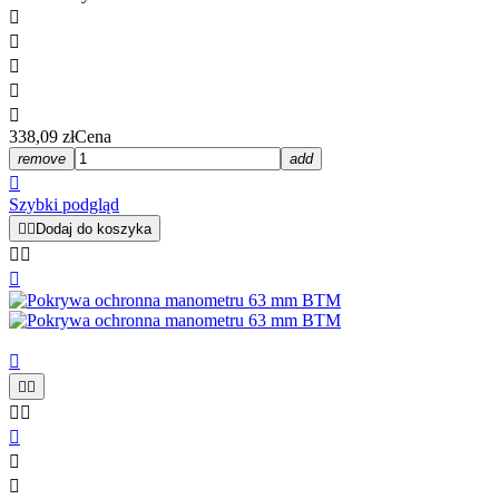





338,09 zł
Cena
remove
add

Szybki podgląd


Dodaj do koszyka










