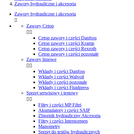
Zawory hydrauliczne i akcesoria
Zawory hydrauliczne i akcesoria

Zawory Cetop


Cetop zawory i części Danfoss
Cetop zawory i części Kramp
Cetop zawory i części Rexroth
Cetop zawory i części pozostałe
Zawory liniowe


Wkłady i części Danfoss
Wkłady i części Walvoil
Wkłady i części pozostałe
Wkłady i części Fluidpress
Sprzęt serwisowy i testowy


Filtry i części MP Filtri
Akumulatory i części SAIP
Zbiornik hydrauliczny Akcesoria
Filtry i części Internormen
Manometry
Sprzęt do testów hydraulicznych