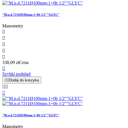
"M.p.d.7211Ø100mm-1+0b 1/2""GLYC"
Manometry





338,09 zł
Cena

Szybki podgląd


Dodaj do koszyka



"M.p.d.7211Ø100mm-1+0b 1/2""GLYC"
Manometry