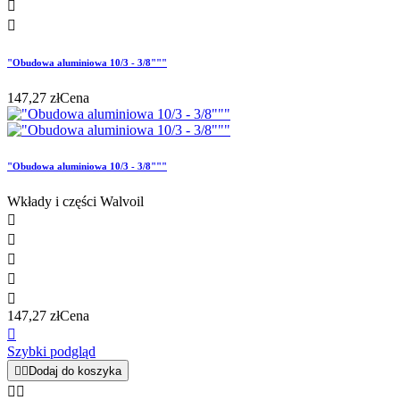


"Obudowa aluminiowa 10/3 - 3/8"""
147,27 zł
Cena
"Obudowa aluminiowa 10/3 - 3/8"""
Wkłady i części Walvoil





147,27 zł
Cena

Szybki podgląd


Dodaj do koszyka

