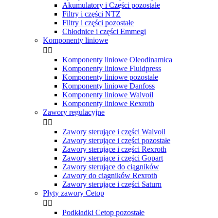
Akumulatory i Części pozostałe
Filtry i części NTZ
Filtry i części pozostałe
Chłodnice i części Emmegi
Komponenty liniowe


Komponenty liniowe Oleodinamica
Komponenty liniowe Fluidpress
Komponenty liniowe pozostałe
Komponenty liniowe Danfoss
Komponenty liniowe Walvoil
Komponenty liniowe Rexroth
Zawory regulacyjne


Zawory sterujące i części Walvoil
Zawory sterujące i części pozostałe
Zawory sterujące i części Rexroth
Zawory sterujące i części Gopart
Zawory sterujące do ciągników
Zawory do ciągników Rexroth
Zawory sterujące i części Saturn
Płyty zawory Cetop


Podkładki Cetop pozostałe