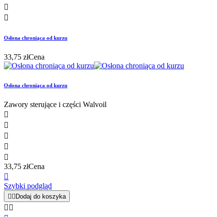


Osłona chroniąca od kurzu
33,75 zł
Cena
Osłona chroniąca od kurzu
Zawory sterujące i części Walvoil





33,75 zł
Cena

Szybki podgląd


Dodaj do koszyka

