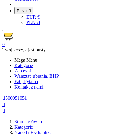
PLN zł

EUR €
PLN zł
0
Twój koszyk jest pusty
Mega Menu
Kategorie
Zabawki
Warsztat, ubrania, BHP
FaQ
Pytania
Kontakt z nami

500051051


Strona główna
Kategorie
Napęd i Hydraulika