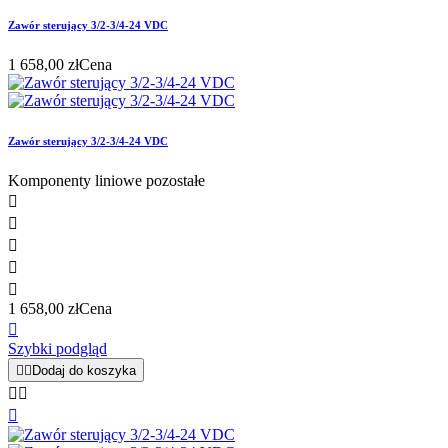
Zawór sterujący 3/2-3/4-24 VDC
1 658,00 zł
Cena
Zawór sterujący 3/2-3/4-24 VDC
Komponenty liniowe pozostałe





1 658,00 zł
Cena

Szybki podgląd


Dodaj do koszyka


