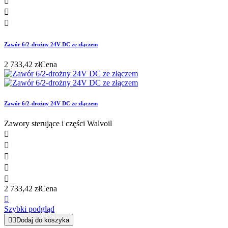



Zawór 6/2-drożny 24V DC ze złączem
2 733,42 zł
Cena
Zawór 6/2-drożny 24V DC ze złączem
Zawory sterujące i części Walvoil





2 733,42 zł
Cena

Szybki podgląd


Dodaj do koszyka