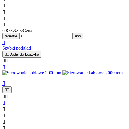




6 878,93 zł
Cena
remove
add

Szybki podgląd


Dodaj do koszyka












