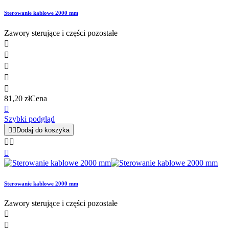
Sterowanie kablowe 2000 mm
Zawory sterujące i części pozostałe





81,20 zł
Cena

Szybki podgląd


Dodaj do koszyka



Sterowanie kablowe 2000 mm
Zawory sterujące i części pozostałe

