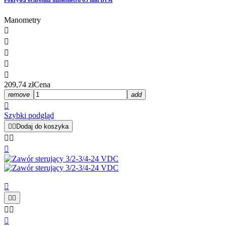
Pokrywa ochronna manometru 63 mm BTM
Manometry





209,74 zł
Cena
remove
add

Szybki podgląd


Dodaj do koszyka








