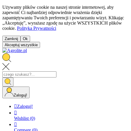
Używamy plików cookie na naszej stronie internetowej, aby
zapewnić Ci najbardziej odpowiednie wrażenia dzięki
zapamiętywaniu Twoich preferencji i powtarzaniu wizyt. Klikając
„Akceptuję”, wyrażasz zgodę na użycie WSZYSTKICH plików
cookie.
Polityka Prywatności
Zamknij
Ok
Akceptuj wszystkie
Zaloguj!

Zaloguj!

Wishlist
(0)

Compare
(0)