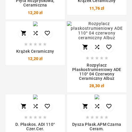
Płyta Rozpryskowa,
Krążek Ceramiczny
Ceramiczna
11,76 zł
12,20 zł











Krążek Ceramiczny





12,20 zł
Rozpylacz
Płaskostrumieniowy ADE
110° 04 Czerwony
Ceramiczny Albuz
28,30 zł
















D. Płaskos. ADI 110°
Dysza Płask.APM Czarna
Czer.cer.
Ceram.