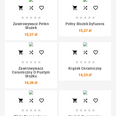
















Zawirowywacz Pełen
Pełny Stożek Dyfuzora
Stożek
15,27 zł
15,27 zł
















Zawirowywacz
Krążek Ceramiczny
Ceramiczny O Pustym
14,23 zł
Stożku
16,36 zł















