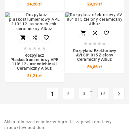
24,20 zł
29,29 zł
















Rozpylacz Eżektorowy
AVI 80° 015 Zielony
Rozpylacz
Ceramiczny Albuz
Płaskostrumieniowy APE
110° 12 Jasnoniebieski
56,86 zł
Ceramiczny Albuz
21,21 zł
…
1

2
3
12
Sklep rolniczo-techniczny Agrolite, zapewia dostawy
produktów pod dom!